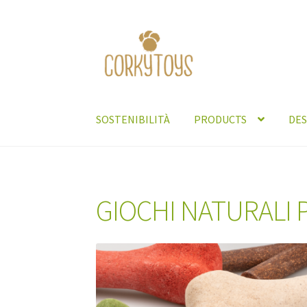
Skip
Skip
to
to
navigation
content
SOSTENIBILITÀ
PRODUCTS
DES
Home
CONTACTS
SOSTENIBILITÀ
DESIGN
PR
GIOCHI NATURALI 